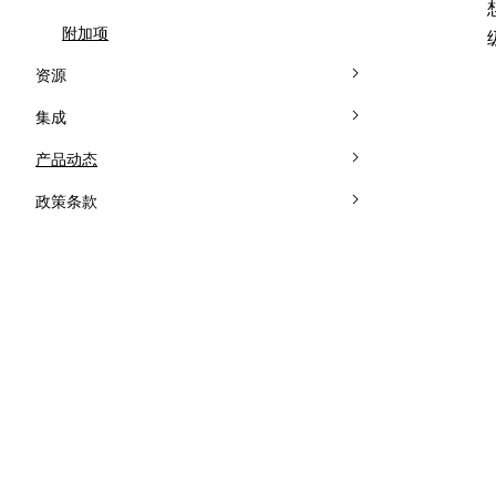
知识库
潜在客户
附加项
AI 模型
资源
10个问题挑战
集成设置
集成
Email 发送集成
产品动态
WhatsApp 集成
2026-06-09 商品折扣推荐
政策条款
Klaviyo 集成
2026-05-14 Chatbar 聊天入口
隐私政策
隐私政策
Webhook 自动化
2026-05-08 免运费提醒
服务条款
服务条款
2026-05-05 运费保护
2026-05-02 可见性与人工客服管理升级
2026-04-08 组件体验优化
2026-04-07 Klaviyo 集成
2026-04-07 引用来源