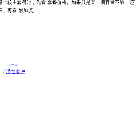
想比较主套餐时，先看
。如果只是某一项容量不够，还
套餐价格
级，再看
。
附加项
上一页
潜在客户