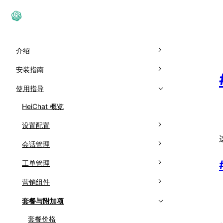
介绍
HeiChat简介
安装指南
价格方案
如何安装HeiChat
使用指导
HeiChat 概览
设置配置
基础设置
会话管理
组件设置
全部会话
工单管理
高级设置
人工接管
支持工单
营销组件
商品折扣推荐
已归档会话
补货通知
幸运转盘
套餐与附加项
已学习商品
邮件记录
退出挽留弹窗
套餐价格