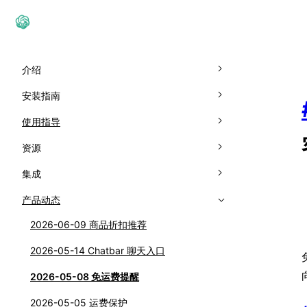
介绍
HeiChat简介
安装指南
价格方案
如何安装HeiChat
使用指导
HeiChat 概览
资源
设置配置
10个问题挑战
集成
基础设置
会话管理
Email 发送集成
产品动态
组件设置
全部会话
工单管理
WhatsApp 集成
2026-06-09 商品折扣推荐
高级设置
人工接管
支持工单
营销组件
Klaviyo 集成
2026-05-14 Chatbar 聊天入口
商品折扣推荐
已归档会话
补货通知
幸运转盘
套餐与附加项
Webhook 自动化
2026-05-08 免运费提醒
已学习商品
邮件记录
退出挽留弹窗
套餐价格
2026-05-05 运费保护